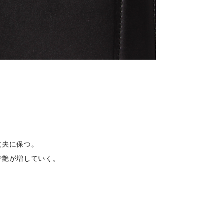
。
丈夫に保つ。
で艶が増していく。