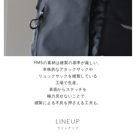
FMSの素材は縫製の基準が厳しい、
本格的なアタックザックや
リュックサックを縫製している
工場で生産。
表面からステッチを
極力見せないことで、
縫製による
不良を押さえる
工夫も。
LINEUP
ラインナップ