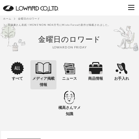
ホーム
金曜日のロワード
永瀬廉さん表紙！MENS’NON-NO4月号にMisto Forzaの新作が掲載されました。
金曜日のロワード
LOWARD ON FRIDAY
すべて
メディア掲載
ニュース
商品情報
お手入れ
情報
橘高さんマメ
知識