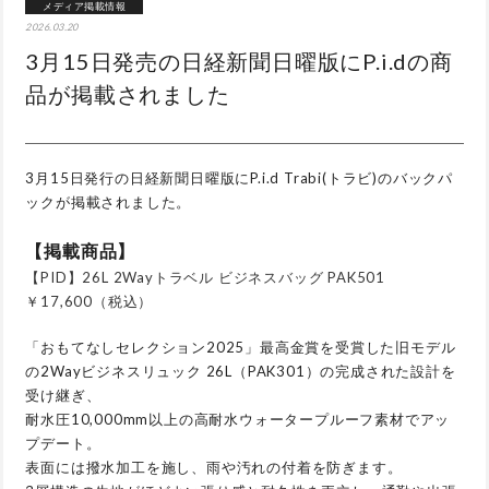
メディア掲載情報
2026.03.20
3月15日発売の日経新聞日曜版にP.i.dの商
品が掲載されました
3月15日発行の日経新聞日曜版にP.i.d Trabi(トラビ)のバックパ
ックが掲載されました。
【掲載商品】
【PID】26L 2Wayトラベル ビジネスバッグ PAK501
￥17,600（税込）
「おもてなしセレクション2025」最高金賞を受賞した旧モデル
の2Wayビジネスリュック 26L（PAK301）の完成された設計を
受け継ぎ、
耐水圧10,000mm以上の高耐水ウォータープルーフ素材でアッ
プデート。
表面には撥水加工を施し、雨や汚れの付着を防ぎます。