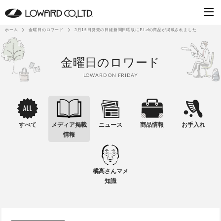
ホーム
金曜日のロワード
3月15日発売の日経新聞日曜版にP.i.dの商品が掲載されました
金曜日のロワード
LOWARD ON FRIDAY
すべて
メディア掲載
ニュース
商品情報
お手入れ
情報
橘高さんマメ
知識