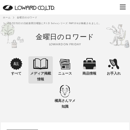
ホーム
金曜日のロワード
6月7日刊行の日経新聞日曜版にP.I.D Selvaシリーズ PAP106が掲載されました。
金曜日のロワード
LOWARD ON FRIDAY
すべて
メディア掲載
ニュース
商品情報
お手入れ
情報
橘高さんマメ
知識