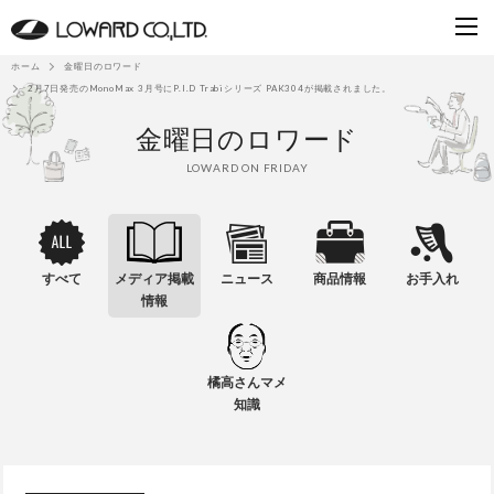
ホーム
金曜日のロワード
2月7日発売のMonoMax 3月号にP.I.D Trabiシリーズ PAK304が掲載されました。
金曜日のロワード
LOWARD ON FRIDAY
すべて
メディア掲載
ニュース
商品情報
お手入れ
情報
橘高さんマメ
知識