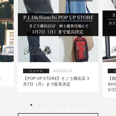
ニュース
2022.02.21
た
【POP UP STORE】そごう横浜店 3
【期
月7日（月）まで延長決定
Air
5/