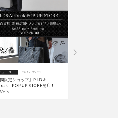
ニュース
2019.05.22
ニュース
2019.
間限定ショップ】P.I.D＆
ロワード本社にて20
freak POP UP STORE開店！
展示会を開催しまし
23から