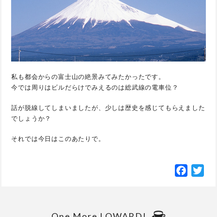
私も都会からの富士山の絶景みてみたかったです。
今では周りはビルだらけでみえるのは総武線の電車位？
話が脱線してしまいましたが、少しは歴史を感じてもらえました
でしょうか？
それでは今日はこのあたりで。
Facebo
Twi
One More LOWARD!