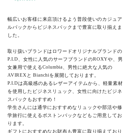
幅広いお客様に来店頂けるよう普段使いのカジュア
ルバックからビジネスバックまで豊富に取り揃えま
した。
取り扱いブランドはロワードオリジナルブランドの
、女性に人気のサーフブランドの
や、男
P.I.D
ROXY
女兼用で使える
、男性に絶大な人気の
Columbia
と
を展開しております。
AVIREX
Bianchi
は高級感のあるレザーアイテムから、軽量素材
P.I.D
を使用したビジネスリュック、女性に向けたビジネ
スバックもおすすめ！
学生さんには通学におすすめなリュックや部活や修
学旅行に使えるボストンバックなどもご用意してお
ります。
ギフトにおすすめなお財布も豊富に取り揃えており