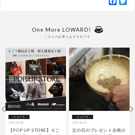
Facebo
Twi
One More LOWARD!
こちらの記事もおすすめです
ニュース
ニュース
2021.02.08
2021.06.02
【POP UP STORE】そご
父の日のプレゼント企画の