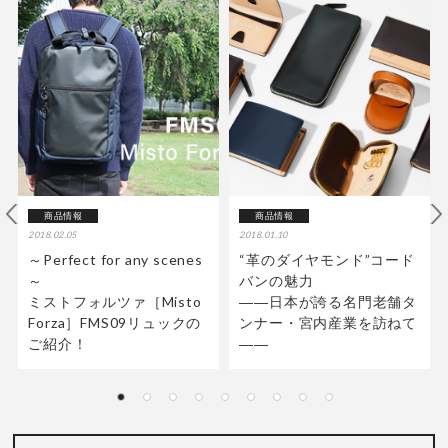
商品情報
商品情報
2018.02.05
2018.01.10
～Perfect for any scenes
“革のダイヤモンド”コード
～
バンの魅力
ミストフォルツァ［Misto
――日本が誇る名門老舗タ
Forza］FMS09リュックの
ンナー・宮内産業を訪ねて
ご紹介！
――