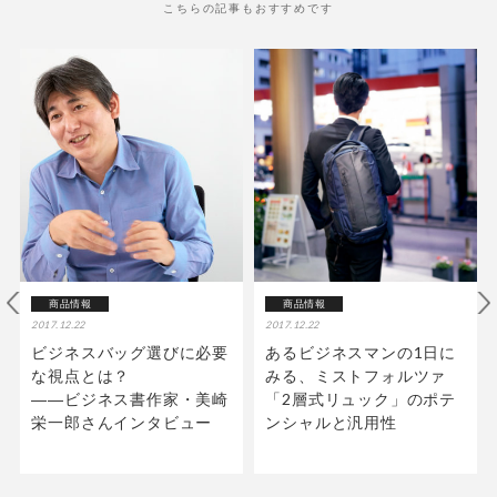
こちらの記事もおすすめです
商品情報
商品情報
2017.12.22
2017.12.22
ビジネスバッグ選びに必要
あるビジネスマンの1日に
な視点とは？
みる、ミストフォルツァ
――ビジネス書作家・美崎
「2層式リュック」のポテ
栄一郎さんインタビュー
ンシャルと汎用性